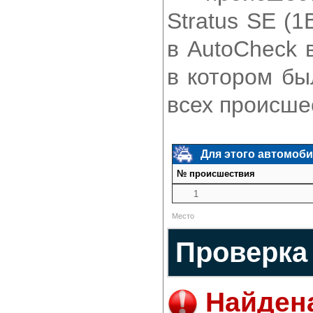
Stratus SE (
в AutoCheck 
в котором бы
всех происше
Для этого автомоби
№ происшествия
1
Место
Проверка
Найден