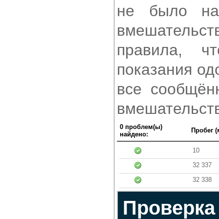
не было на
вмешательст
правила, ч
показания од
все сообщён
вмешательств
0 проблем(ы)
Пробег (
найдено:
10
32 337
32 338
Проверка