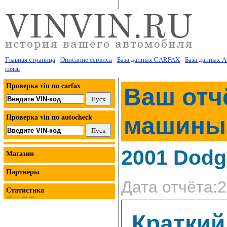
Главная страница
Описание сервиса
База данных CARFAX
База данных 
связь
Проверка vin по carfax
Ваш отч
Проверка vin по autocheck
машины
2001 Dodg
Магазин
Партнёры
Дата отчёта:2
Статистика
Краткий