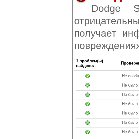
Dodge S
отрицательны
получает ин
повреждениях
1 проблем(ы)
Провере
найдено:
Не сообщ
Не было
Не было
Не было 
Не было
Не было 
Не было 