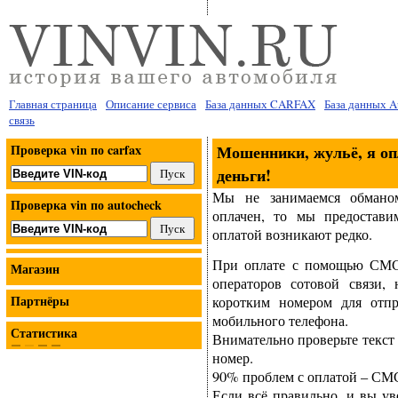
Главная страница
Описание сервиса
База данных CARFAX
База данных 
связь
Проверка vin по carfax
Мошенники, жульё, я опл
деньги!
Мы не занимаемся обмано
Проверка vin по autocheck
оплачен, то мы предостав
оплатой возникают редко.
При оплате с помощью СМС,
Магазин
операторов сотовой связи,
Партнёры
коротким номером для отпр
мобильного телефона.
Статистика
Внимательно проверьте текст
номер.
90% проблем с оплатой – СМС
Если всё правильно, и вы ув