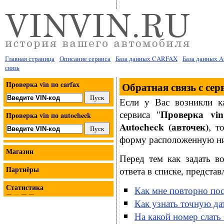
Главная страница
Описание сервиса
База данных CARFAX
База данных 
связь
Проверка vin по carfax
Обратная связь с сер
Если у Вас возникли к
Проверка vi
сервиса "
Проверка vin по autocheck
Autocheck (авточек)
, т
форму расположенную н
Магазин
Перед тем как задать в
Партнёры
ответа в списке, предста
Статистика
Как мне повторно по
Как узнать точную да
На какой номер слать