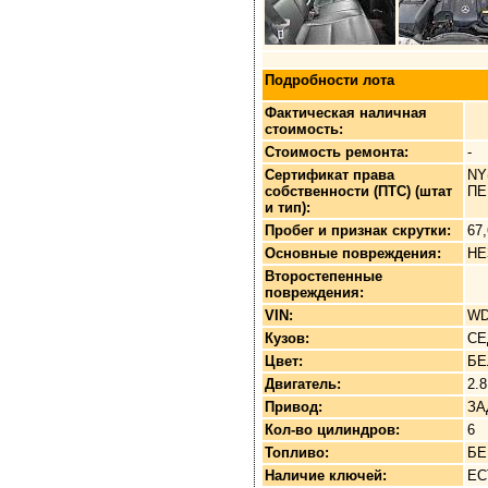
Подробности лота
Фактическая наличная
стоимость:
Стоимость ремонта:
-
Сертификат права
NY
собственности (ПТС) (штат
ПЕ
и тип):
Пробег и признак скрутки:
67
Основные повреждения:
НЕ
Второстепенные
повреждения:
VIN:
WD
Кузов:
СЕ
Цвет:
Б
Двигатель:
2.8
Привод:
ЗА
Кол-во цилиндров:
6
Топливо:
БЕ
Наличие ключей:
ЕС