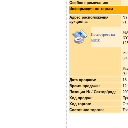
Особое примечание:
Информация по торгам
Адрес расположения
NY
аукциона:
91
MA
Посмотреть на
N
карте
12
Pho
(84
Fax
(84
Дата продажи:
18.
Время продажи:
12
Позиция № / Сектор/ряд:
209
Ход продаж:
Пр
Ход торгов:
Ст
Состояние торгов:
То