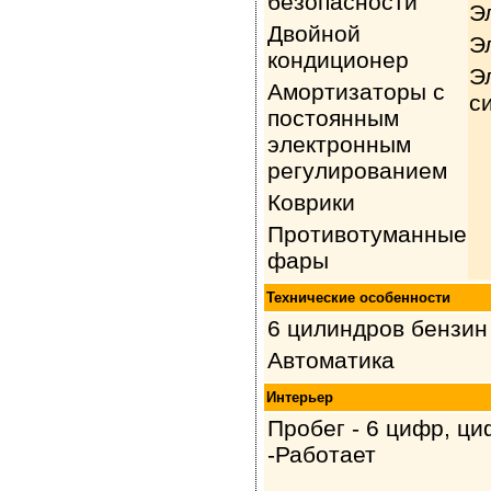
безопасности
Э
Двойной
Э
кондиционер
Э
Амортизаторы с
с
постоянным
электронным
регулированием
Коврики
Противотуманные
фары
Технические особенности
6 цилиндров бензин
Автоматика
Интерьер
Пробег - 6 цифр, ц
-Работает