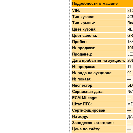
Подробности о машине
VIN:
2T
Тип кузова:
4C
Тип крыши:
Лю
Цвет кузова:
ЧЁ
Цвет салона:
GR
Пробег:
153
№ продажи:
10
Продавец:
LE
Дата прибытия на аукцион:
201
№ продажи:
11
№ ряда на аукционе:
92
№ показа:
—
Инспектор:
SD
Сервисная дата:
N/
ECM Mileage:
—
Штат ПТС:
MD
Сертифицирован:
—
На ходу:
ДА
Заводская категория:
—
Цена по счёту:
—