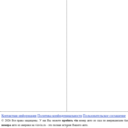
Контактная информация
Политика конфиденциальности
Пользовательское соглашение
пробить vin
© 2026 Все права защищены. У нас Вы можете
номер авто из сша по американским ба
номера
авто из америки на vinvin.ru - это полная история Вашего авто.