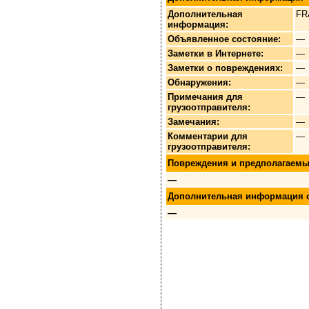
Дополнительная
FR
информация:
Объявленное состояние:
—
Заметки в Интернете:
—
Заметки о повреждениях:
—
Обнаружения:
—
Примечания для
—
грузоотправителя:
Замечания:
—
Комментарии для
—
грузоотправителя:
Повреждения и предполагаемы
—
Дополнительная информация 
—