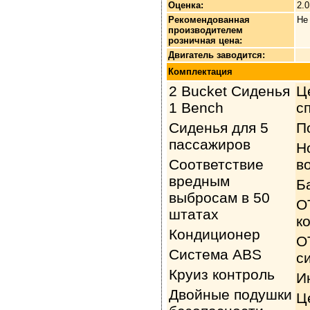
Оценка:
2.
Рекомендованная
Не
производителем
розничная цена:
Двигатель заводится:
Комплектация
2 Bucket Сиденья
Ц
1 Bench
с
Сиденья для 5
П
пассажиров
H
Соответствие
в
вредным
Б
выбросам в 50
О
штатах
к
Кондиционер
О
Система ABS
с
Круиз контроль
И
Двойные подушки
Ц